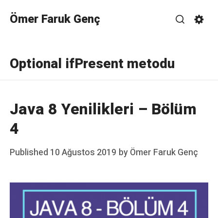
Skip
Ömer Faruk Genç
to
Search
Sett
content
Optional ifPresent metodu
Java 8 Yenilikleri – Bölüm
4
Posted
Published
10 Ağustos 2019
by
Ömer Faruk Genç
on