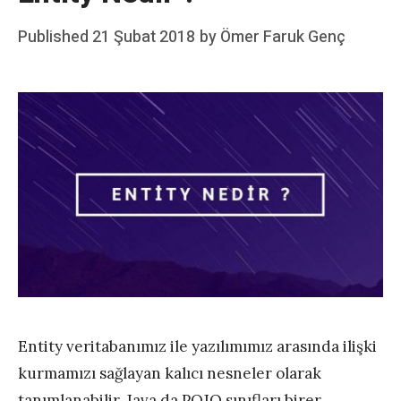
Posted
Published
21 Şubat 2018
by
Ömer Faruk Genç
on
Entity veritabanımız ile yazılımımız arasında ilişki
kurmamızı sağlayan kalıcı nesneler olarak
tanımlanabilir. Java da POJO sınıfları birer