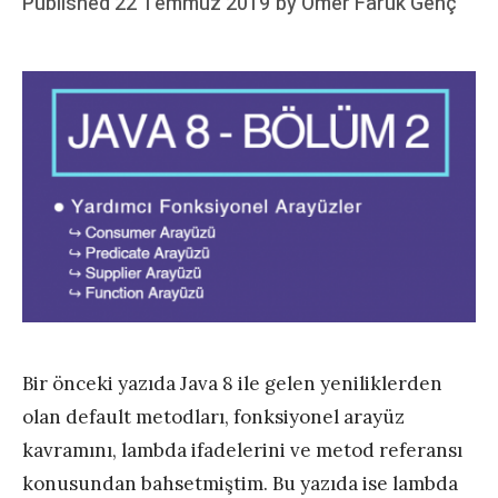
Posted
Published
22 Temmuz 2019
by
Ömer Faruk Genç
on
Bir önceki yazıda Java 8 ile gelen yeniliklerden
olan default metodları, fonksiyonel arayüz
kavramını, lambda ifadelerini ve metod referansı
konusundan bahsetmiştim. Bu yazıda ise lambda