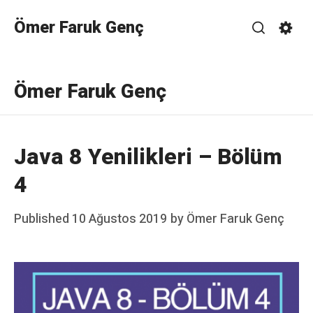
Skip
Ömer Faruk Genç
to
Search
Sett
content
Ömer Faruk Genç
Java 8 Yenilikleri – Bölüm
4
Posted
Published
10 Ağustos 2019
by
Ömer Faruk Genç
on