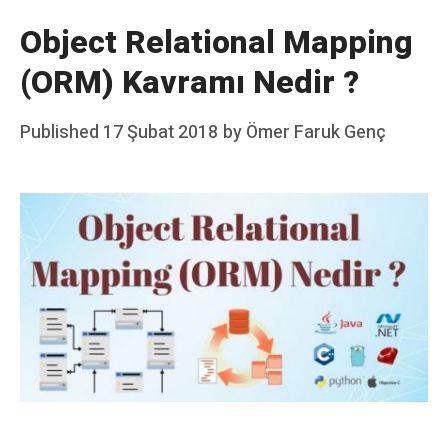
Object Relational Mapping
(ORM) Kavramı Nedir ?
Posted
Published
17 Şubat 2018
by
Ömer Faruk Genç
on