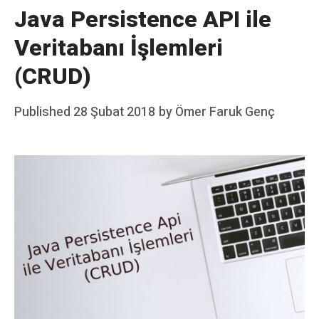
Java Persistence API ile
Veritabanı İşlemleri
(CRUD)
Posted
Published
28 Şubat 2018
by
Ömer Faruk Genç
on