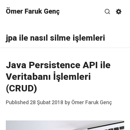
Skip
Ömer Faruk Genç
to
Search
Sett
content
jpa ile nasıl silme işlemleri
Java Persistence API ile
Veritabanı İşlemleri
(CRUD)
Posted
Published
28 Şubat 2018
by
Ömer Faruk Genç
on