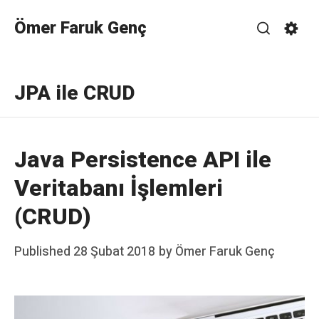
Skip
Ömer Faruk Genç
to
Search
Sett
content
JPA ile CRUD
Java Persistence API ile
Veritabanı İşlemleri
(CRUD)
Posted
Published
28 Şubat 2018
by
Ömer Faruk Genç
on