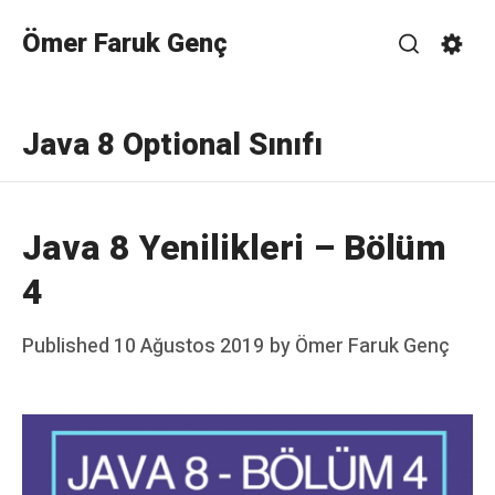
Skip
Ömer Faruk Genç
to
Search
Sett
content
Java 8 Optional Sınıfı
Java 8 Yenilikleri – Bölüm
4
Posted
Published
10 Ağustos 2019
by
Ömer Faruk Genç
on