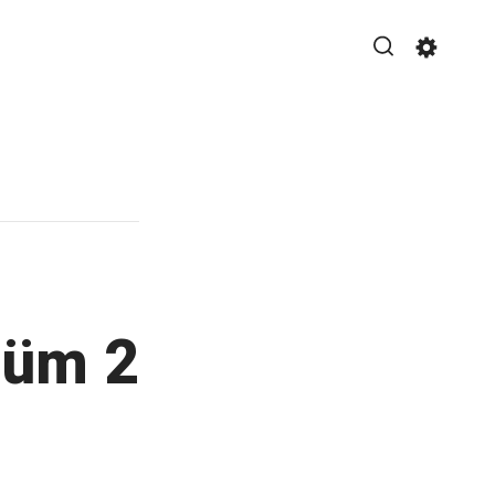
Search
Settin
m yapılan yazılıma dair kişisel bir blog.
ölüm 2