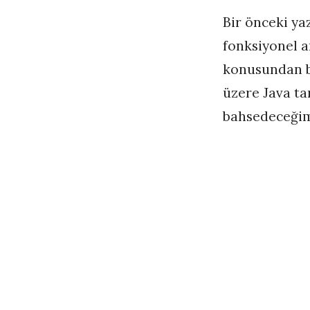
Bir önceki ya
fonksiyonel a
konusundan b
üzere Java ta
bahsedeceği