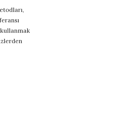
etodları,
feransı
 kullanmak
üzlerden