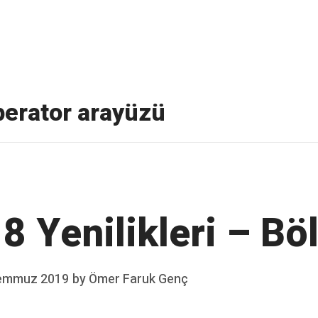
 parçacıkları barındıran, bazen ise farklı konularda paylaşı
erator arayüzü
8 Yenilikleri – B
emmuz 2019
by
Ömer Faruk Genç