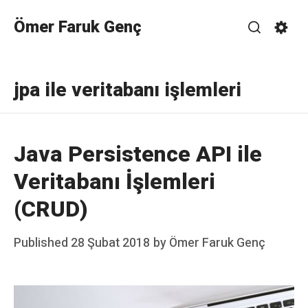
Skip
Ömer Faruk Genç
to
Search
Sett
content
jpa ile veritabanı işlemleri
Java Persistence API ile
Veritabanı İşlemleri
(CRUD)
Posted
Published
28 Şubat 2018
by
Ömer Faruk Genç
on