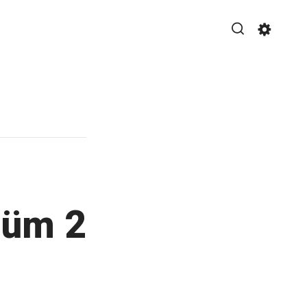
Search
Settin
m yapılan yazılıma dair kişisel bir blog.
ölüm 2