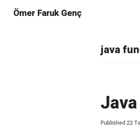
Ömer Faruk Genç
Genel olarak Java ile alakalı içerikler üretilen, kod
Skip
to
java fu
content
Java 
Posted
Published
22 T
on