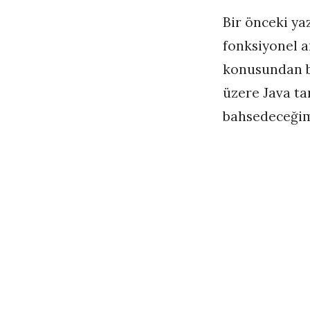
Bir önceki ya
fonksiyonel a
konusundan b
üzere Java ta
bahsedeceği