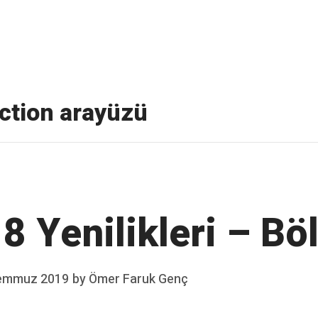
 parçacıkları barındıran, bazen ise farklı konularda paylaşı
nction arayüzü
8 Yenilikleri – B
emmuz 2019
by
Ömer Faruk Genç