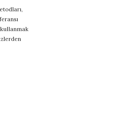
etodları,
feransı
 kullanmak
üzlerden